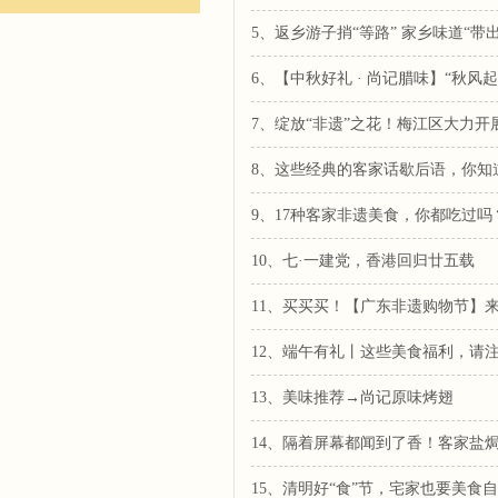
5、返乡游子捎“等路” 家乡味道“带出
6、【中秋好礼 · 尚记腊味】“秋风
7、绽放“非遗”之花！梅江区大力
8、这些经典的客家话歇后语，你知
9、17种客家非遗美食，你都吃过吗
10、七·一建党，香港回归廿五载
11、买买买！【广东非遗购物节】
12、端午有礼丨这些美食福利，请
13、美味推荐→尚记原味烤翅
14、隔着屏幕都闻到了香！客家盐焗鸡
15、清明好“食”节，宅家也要美食