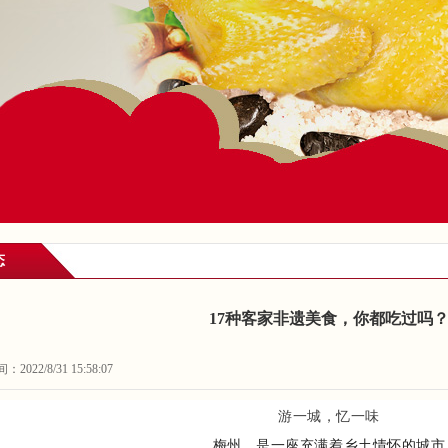
态
17种客家非遗美食，你都吃过吗
022/8/31 15:58:07
游一城，忆一味
梅州，是一座充满着乡土情怀的城市